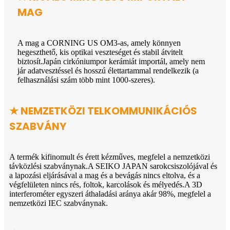
MAG
A mag a CORNING US OM3-as, amely könnyen
hegeszthető, kis optikai veszteséget és stabil átvitelt
biztosít.Japán cirkóniumpor kerámiát importál, amely nem
jár adatvesztéssel és hosszú élettartammal rendelkezik (a
felhasználási szám több mint 1000-szeres).
★ NEMZETKÖZI TELKOMMUNIKÁCIÓS
SZABVÁNY
A termék kifinomult és érett kézműves, megfelel a nemzetközi
távközlési szabványnak.A SEIKO JAPAN sarokcsiszolójával és
a lapozási eljárásával a mag és a bevágás nincs eltolva, és a
végfelületen nincs rés, foltok, karcolások és mélyedés.A 3D
interferométer egyszeri áthaladási aránya akár 98%, megfelel a
nemzetközi IEC szabványnak.