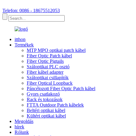
Telefon: 0086 - 18675512053
itthon
Termékek
MTP MPO optikai patch kábel
Fiber Optic Patch kábel
Fiber Optic Pigtails
Száloptikai PLC osztó
Fiber kábel adapter
Száloptikai csillapítók
Fiber Optical Loopback
Páncélozott Fiber Optic Patch kábel
Gyors csatlakozó
Rack és tokozások
FTTA Outdoor Patch kábelek
Beltéri optikai kábel
Kültéri optikai kábel
Megoldás
hírek
Rólunk