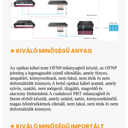
★ KIVÁLÓ MINŐSÉGŰ ANYAG
Az optikai kábel teste OFNP műanyagból készül, az OFNP
jelenleg a legmagasabb szintű ellenállás, amely fényes,
strapabíró, környezetbarát, nem fakul, nem törik és nem
deformálódik könnyen.A belső optikai kábel aramid, amely
szívós, szakító, nem mérgező, tűzgátló, magvédő és
alacsony füsttartalmú.A csatlakozó PBT műanyagból és
finom rézből készült, amely szilárd, tartós, környezetkímélő,
magas hőmérsékletnek ellenáll, nem fakul, nem törik és nem
deformálódik könnyen.
★ KIVÁLÓ MINŐSÉGŰ IMPORTÁLT