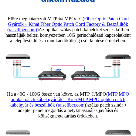
Előre meghatározott MTP ®/ MPO/LC(
Fiber Optic Patch Cord
Gyártók – Kínai Fiber Optic Patch Cord Factory & Beszállítók
(raisefiber.com)
)Az optikai szálas patch kábeleket széles körben
használják beltéri környezetben 10G gerinchálózati kapcsolatként
a telepítési idő és a munkaerőköltség csökkentése érdekében.
Ha a 40G / 100G össze van kötve, az MTP ®/MPO(
MTP MPO
optikai patch kábel gyártók – Kína MTP MPO optikai patch
kábelgyár és beszállítók (raisefiber.com)
)szálas patch zsinór +
adapter panel megoldás a helykihasználás javítása és
költségmegtakarítás érdekében.