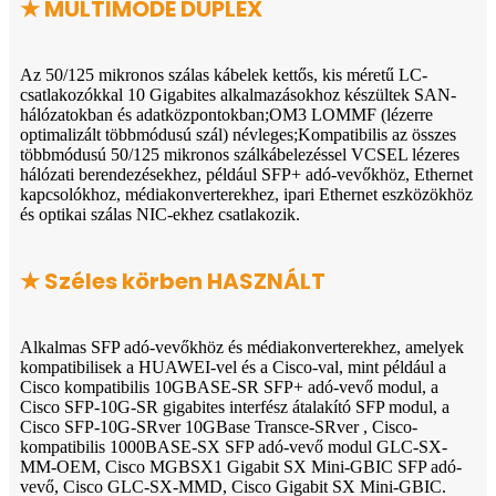
★ MULTIMODE DUPLEX
Az 50/125 mikronos szálas kábelek kettős, kis méretű LC-
csatlakozókkal 10 Gigabites alkalmazásokhoz készültek SAN-
hálózatokban és adatközpontokban;OM3 LOMMF (lézerre
optimalizált többmódusú szál) névleges;Kompatibilis az összes
többmódusú 50/125 mikronos szálkábelezéssel VCSEL lézeres
hálózati berendezésekhez, például SFP+ adó-vevőkhöz, Ethernet
kapcsolókhoz, médiakonverterekhez, ipari Ethernet eszközökhöz
és optikai szálas NIC-ekhez csatlakozik.
★ Széles körben HASZNÁLT
Alkalmas SFP adó-vevőkhöz és médiakonverterekhez, amelyek
kompatibilisek a HUAWEI-vel és a Cisco-val, mint például a
Cisco kompatibilis 10GBASE-SR SFP+ adó-vevő modul, a
Cisco SFP-10G-SR gigabites interfész átalakító SFP modul, a
Cisco SFP-10G-SRver 10GBase Transce-SRver , Cisco-
kompatibilis 1000BASE-SX SFP adó-vevő modul GLC-SX-
MM-OEM, Cisco MGBSX1 Gigabit SX Mini-GBIC SFP adó-
vevő, Cisco GLC-SX-MMD, Cisco Gigabit SX Mini-GBIC.