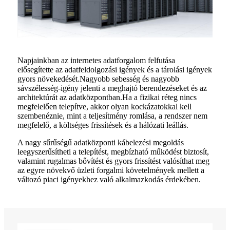
Napjainkban az internetes adatforgalom felfutása
elősegítette az adatfeldolgozási igények és a tárolási igények
gyors növekedését.Nagyobb sebesség és nagyobb
sávszélesség-igény jelenti a meghajtó berendezéseket és az
architektúrát az adatközpontban.Ha a fizikai réteg nincs
megfelelően telepítve, akkor olyan kockázatokkal kell
szembenéznie, mint a teljesítmény romlása, a rendszer nem
megfelelő, a költséges frissítések és a hálózati leállás.
A nagy sűrűségű adatközponti kábelezési megoldás
leegyszerűsítheti a telepítést, megbízható működést biztosít,
valamint rugalmas bővítést és gyors frissítést valósíthat meg
az egyre növekvő üzleti forgalmi követelmények mellett a
változó piaci igényekhez való alkalmazkodás érdekében.