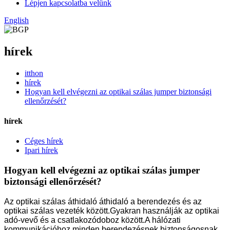
Lépjen kapcsolatba velünk
English
hírek
itthon
hírek
Hogyan kell elvégezni az optikai szálas jumper biztonsági
ellenőrzését?
hírek
Céges hírek
Ipari hírek
Hogyan kell elvégezni az optikai szálas jumper
biztonsági ellenőrzését?
Az optikai szálas áthidaló áthidaló a berendezés és az
optikai szálas vezeték között.Gyakran használják az optikai
adó-vevő és a csatlakozódoboz között.A hálózati
kommunikációhoz minden berendezésnek biztonságosnak