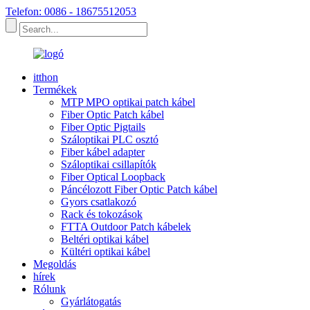
Telefon: 0086 - 18675512053
itthon
Termékek
MTP MPO optikai patch kábel
Fiber Optic Patch kábel
Fiber Optic Pigtails
Száloptikai PLC osztó
Fiber kábel adapter
Száloptikai csillapítók
Fiber Optical Loopback
Páncélozott Fiber Optic Patch kábel
Gyors csatlakozó
Rack és tokozások
FTTA Outdoor Patch kábelek
Beltéri optikai kábel
Kültéri optikai kábel
Megoldás
hírek
Rólunk
Gyárlátogatás