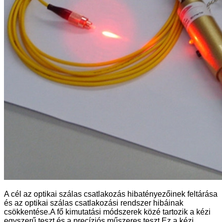
A cél az optikai szálas csatlakozás hibatényezőinek feltárása
és az optikai szálas csatlakozási rendszer hibáinak
csökkentése.A fő kimutatási módszerek közé tartozik a kézi
egyszerű teszt és a precíziós műszeres teszt.Ez a kézi