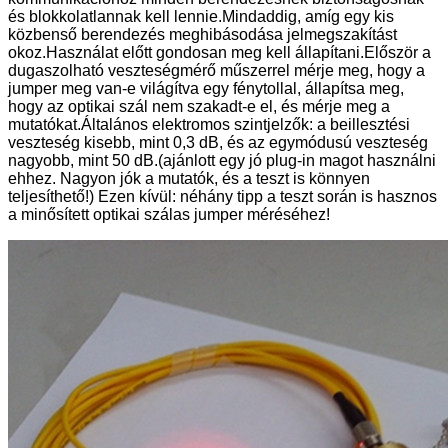
és blokkolatlannak kell lennie.Mindaddig, amíg egy kis
közbenső berendezés meghibásodása jelmegszakítást
okoz.Használat előtt gondosan meg kell állapítani.Először a
dugaszolható veszteségmérő műszerrel mérje meg, hogy a
jumper meg van-e világítva egy fénytollal, állapítsa meg,
hogy az optikai szál nem szakadt-e el, és mérje meg a
mutatókat.Általános elektromos szintjelzők: a beillesztési
veszteség kisebb, mint 0,3 dB, és az egymódusú veszteség
nagyobb, mint 50 dB.(ajánlott egy jó plug-in magot használni
ehhez. Nagyon jók a mutatók, és a teszt is könnyen
teljesíthető!) Ezen kívül: néhány tipp a teszt során is hasznos
a minősített optikai szálas jumper méréséhez!