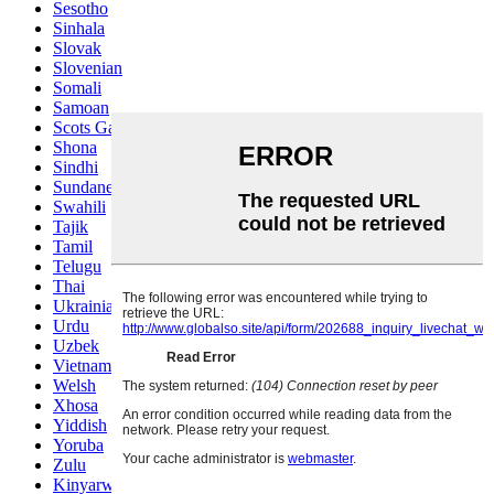
Sesotho
Sinhala
Slovak
Slovenian
Somali
Samoan
Scots Gaelic
Shona
Sindhi
Sundanese
Swahili
Tajik
Tamil
Telugu
Thai
Ukrainian
Urdu
Uzbek
Vietnamese
Welsh
Xhosa
Yiddish
Yoruba
Zulu
Kinyarwanda