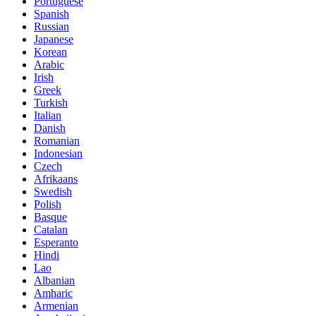
Portuguese
Spanish
Russian
Japanese
Korean
Arabic
Irish
Greek
Turkish
Italian
Danish
Romanian
Indonesian
Czech
Afrikaans
Swedish
Polish
Basque
Catalan
Esperanto
Hindi
Lao
Albanian
Amharic
Armenian