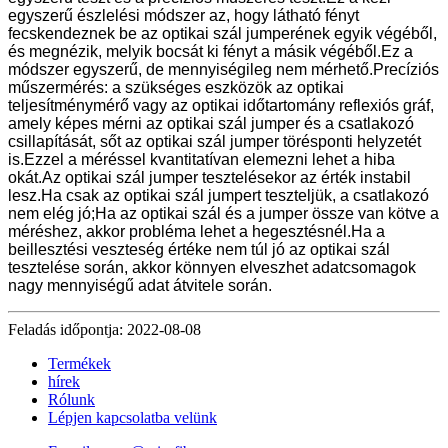
egyszerű észlelési módszer az, hogy látható fényt
fecskendeznek be az optikai szál jumperének egyik végéből,
és megnézik, melyik bocsát ki fényt a másik végéből.Ez a
módszer egyszerű, de mennyiségileg nem mérhető.Precíziós
műszermérés: a szükséges eszközök az optikai
teljesítménymérő vagy az optikai időtartomány reflexiós gráf,
amely képes mérni az optikai szál jumper és a csatlakozó
csillapítását, sőt az optikai szál jumper törésponti helyzetét
is.Ezzel a méréssel kvantitatívan elemezni lehet a hiba
okát.Az optikai szál jumper tesztelésekor az érték instabil
lesz.Ha csak az optikai szál jumpert teszteljük, a csatlakozó
nem elég jó;Ha az optikai szál és a jumper össze van kötve a
méréshez, akkor probléma lehet a hegesztésnél.Ha a
beillesztési veszteség értéke nem túl jó az optikai szál
tesztelése során, akkor könnyen elveszhet adatcsomagok
nagy mennyiségű adat átvitele során.
Feladás időpontja: 2022-08-08
Termékek
hírek
Rólunk
Lépjen kapcsolatba velünk